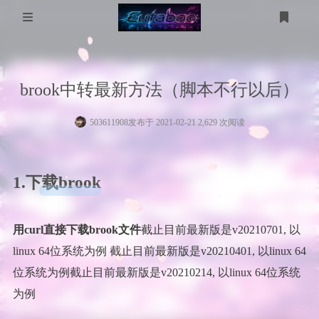
登录
注册
分 类
brook中转最新方法（脚本不行以后）
WP美化
工具箱
503611908
发布于 2021-02-21 2,629 次阅读
MikuTap
医学图像
电脑问题
医学图像分割
五十音测试
服务器
1.下载brook
gpt-image
技术
友链
用curl直接下载brook文件
截止目前最新版是v20210701, 以
考研计算机
linux 64位系统为例 截止目前最新版是v20210401, 以linux 64
考研数学
位系统为例截止目前最新版是v20210214, 以linux 64位系统
为例