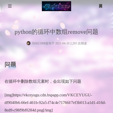
登录
注册
分 类
python的循环中数组remove问题
WP美化
工具箱
503611908
发布于 2021-04-10 2,293 次阅读
MikuTap
医学图像
电脑问题
医学图像分割
五十音测试
服务器
问题
gpt-image
技术
友链
在循环中删除数组元素时，会出现如下问题
考研计算机
考研数学
[img]https://vkceyugu.cdn.bspapp.com/VKCEYUGU-
df9040b6-66ef-461b-92a5-f74c4e71766f/7ef3b013-a1d1-416d-
8ed9-c98f9bf0284d.png[/img]