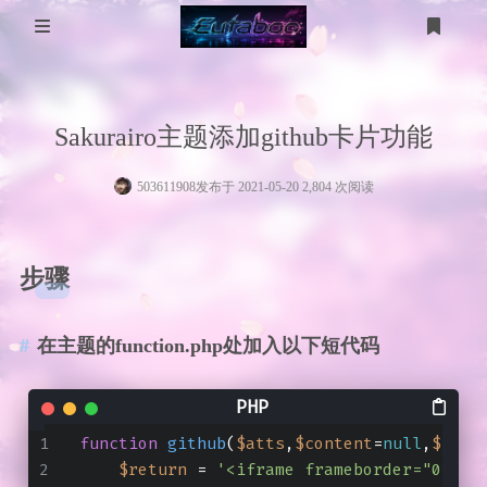
登录
注册
分 类
Sakurairo主题添加github卡片功能
WP美化
工具箱
503611908
发布于 2021-05-20 2,804 次阅读
MikuTap
医学图像
电脑问题
医学图像分割
五十音测试
服务器
步骤
gpt-image
技术
友链
在主题的function.php处加入以下短代码
考研计算机
考研数学
function
github
(
$atts
,
$content
=
null
,
$code
$return
 = 
'<iframe frameborder="0" sc