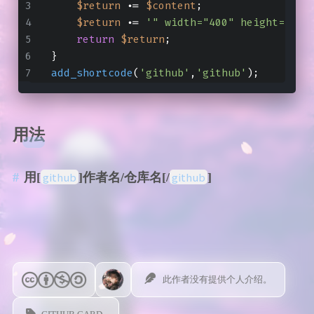
$return
 .= 
$content
;
$return
 .= 
'" width="400" height="200
return
$return
;
}
add_shortcode
(
'github'
,
'github'
);
用法
github
github
用[
]作者名/仓库名[/
]
此作者没有提供个人介绍。