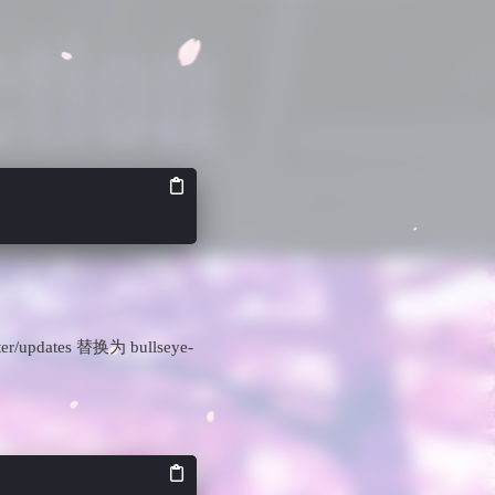
2. 更新
sources.list 文件
3. 升级到
Debian 11
4. 查看是否更新
完成
r/updates 替换为 bullseye-