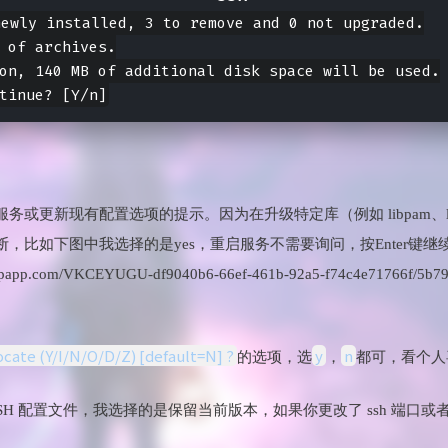
ewly installed, 3 to remove and 0 not upgraded.

 of archives.

on, 140 MB of additional disk space will be used.

更新现有配置选项的提示。因为在升级特定库（例如 libpam、libc 
，比如下图中我选择的是yes，重启服务不需要询问，按Enter键继
.bspapp.com/VKCEYUGU-df9040b6-66ef-461b-92a5-f74c4e71766f/5b79
ocate (Y/I/N/O/D/Z) [default=N] ?
y
n
的选项，选
，
都可，看个人
SSH 配置文件，我选择的是保留当前版本，如果你更改了 ssh 端口