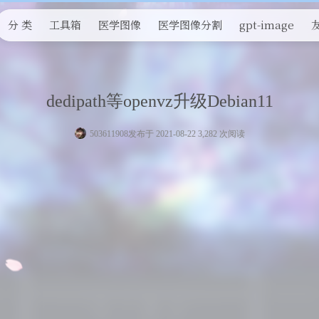
分 类
工具箱
医学图像
医学图像分割
gpt-image
dedipath等openvz升级Debian11
503611908
发布于 2021-08-22 3,282 次阅读