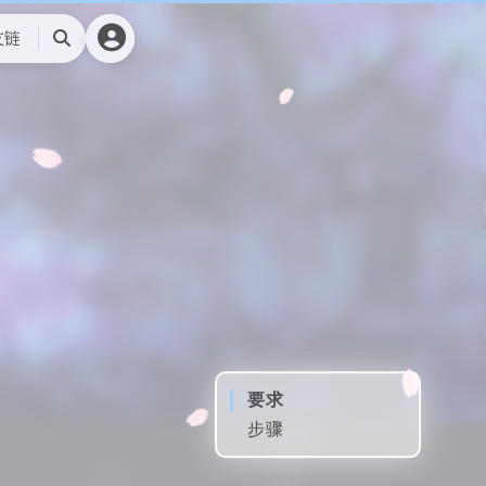
友链
搜
索
要求
步骤
1. 更新现有软件
包