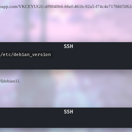
.bspapp.com/VKCEYUGU-df9040b6-66ef-461b-92a5-f74c4e71766f/5f62
/etc/debian_version 

bian11.