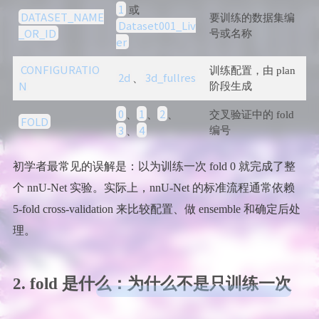
1
或
DATASET_NAME
要训练的数据集编
Dataset001_Liv
_OR_ID
号或名称
er
CONFIGURATIO
训练配置，由 plan
2d
3d_fullres
、
N
阶段生成
0
1
2
、
、
、
交叉验证中的 fold
FOLD
3
4
编号
、
初学者最常见的误解是：以为训练一次 fold 0 就完成了整
个 nnU-Net 实验。实际上，nnU-Net 的标准流程通常依赖
5-fold cross-validation 来比较配置、做 ensemble 和确定后处
理。
2. fold 是什么：为什么不是只训练一次