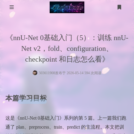
登录
注册
分 类
《nnU-Net 0基础入门（5）：训练 nnU-
WP美化
工具箱
Net v2，fold、configuration、
MikuTap
医学图像
电脑问题
checkpoint 和日志怎么看》
医学图像分割
五十音测试
服务器
503611908
发布于 2026-05-14 594 次阅读
gpt-image
技术
友链
本篇学习目标
考研计算机
考研数学
这是《nnU-Net 0基础入门》系列的第 5 篇。上一篇我们跑
通了 plan、preprocess、train、predict 的主流程。本文把训