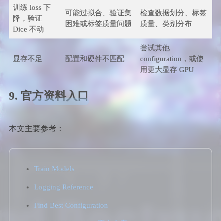
训练 loss 下
可能过拟合、验证集
检查数据划分、标签
降，验证
困难或标签质量问题
质量、类别分布
Dice 不动
尝试其他
显存不足
配置和硬件不匹配
configuration，或使
用更大显存 GPU
9. 官方资料入口
本文主要参考：
Train Models
Logging Reference
Find Best Configuration