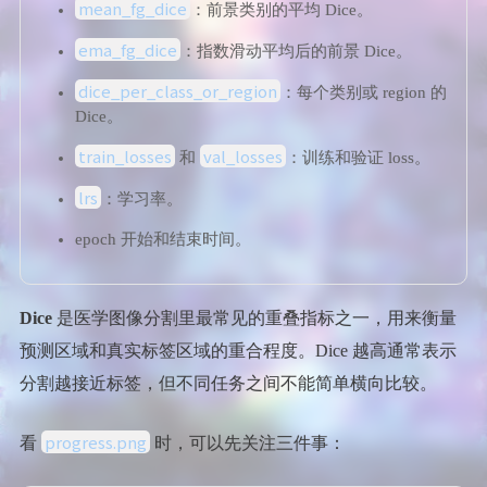
mean_fg_dice
：前景类别的平均 Dice。
ema_fg_dice
：指数滑动平均后的前景 Dice。
dice_per_class_or_region
：每个类别或 region 的
Dice。
train_losses
val_losses
和
：训练和验证 loss。
lrs
：学习率。
epoch 开始和结束时间。
Dice
是医学图像分割里最常见的重叠指标之一，用来衡量
预测区域和真实标签区域的重合程度。Dice 越高通常表示
分割越接近标签，但不同任务之间不能简单横向比较。
progress.png
看
时，可以先关注三件事：