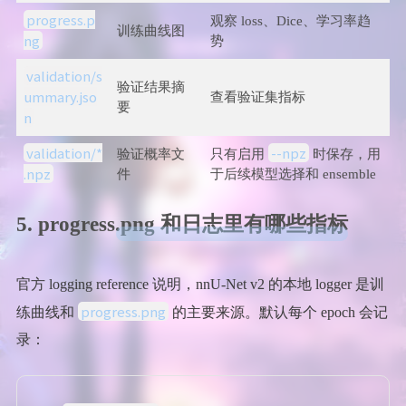
progress.p
观察 loss、Dice、学习率趋
训练曲线图
ng
势
validation/s
验证结果摘
ummary.jso
查看验证集指标
要
n
validation/*
--npz
验证概率文
只有启用
时保存，用
.npz
件
于后续模型选择和 ensemble
5. progress.png 和日志里有哪些指标
官方 logging reference 说明，nnU-Net v2 的本地 logger 是训
progress.png
练曲线和
的主要来源。默认每个 epoch 会记
录：