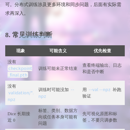
可。分布式训练涉及更多环境和同步问题，后面有实际需
求再深入。
8. 常见训练判断
现象
可能含义
优先检查
没有
查看终端输出、日志
checkpoint
训练可能未正常结束
和是否中断
_final.pth
没有
--
--val --npz
训练时可能没加
用
补跑
validation/*.
npz
验证
npz
标签、类别、数据方
Dice 长期接
先可视化原图和标
向或任务本身可能有
近 0
签，不要只调参数
问题