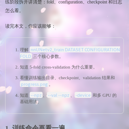
练阶段拆开讲清楚：fold、configuration、checkpoint 和日志
怎么看。
读完本文，你应该能够：
nnUNetv2_train DATASET CONFIGURATION
理解
FOLD
三个核心参数。
知道 5-fold cross-validation 为什么重要。
看懂训练输出目录、checkpoint、validation 结果和
progress.png
。
--npz
--val --npz
-device
知道
、
、
和多 GPU 的
基础用法。
1. 训练命令再看一遍