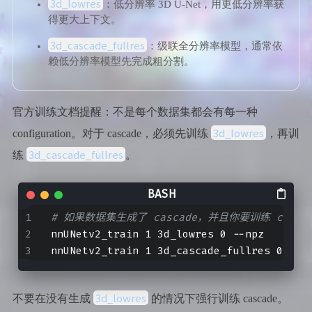
3d_lowres
：低分辨率 3D U-Net，用更低分辨率获
得更大上下文。
3d_cascade_fullres
：级联全分辨率模型，通常依
赖低分辨率模型先完成粗分割。
官方训练文档提醒：不是每个数据集都会有每一种
3d_lowres
configuration。对于 cascade，必须先训练
，再训
3d_cascade_fullres
练
。
# 如果数据集生成了 cascade，并且你要训练 casca
nnUNetv2_train 1 3d_lowres 0 --npz
nnUNetv2_train 1 3d_cascade_fullres 0 --n
3d_lowres
不要在没有生成
的情况下强行训练 cascade。