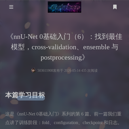
登录
注册
分 类
《nnU-Net 0基础入门（6）：找到最佳
WP美化
工具箱
模型，cross-validation、ensemble 与
MikuTap
医学图像
电脑问题
postprocessing》
医学图像分割
五十音测试
服务器
503611908
发布于 2026-05-14 435 次阅读
gpt-image
技术
友链
本篇学习目标
考研计算机
考研数学
这是《nnU-Net 0基础入门》系列的第 6 篇。前一篇我们重
点讲了训练阶段：fold、configuration、checkpoint 和日志。