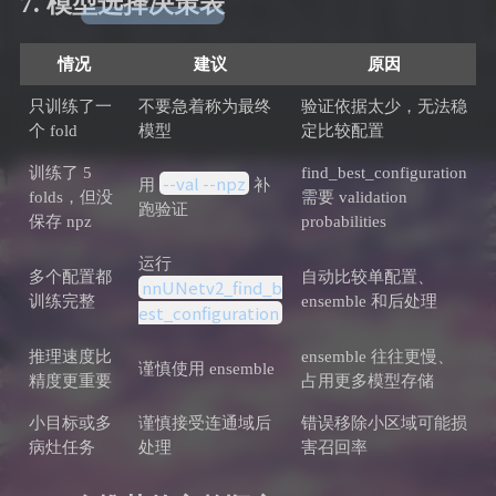
7. 模型选择决策表
情况
建议
原因
只训练了一
不要急着称为最终
验证依据太少，无法稳
个 fold
模型
定比较配置
训练了 5
find_best_configuration
--val --npz
用
补
folds，但没
需要 validation
跑验证
保存 npz
probabilities
运行
多个配置都
自动比较单配置、
nnUNetv2_find_b
训练完整
ensemble 和后处理
est_configuration
推理速度比
ensemble 往往更慢、
谨慎使用 ensemble
精度更重要
占用更多模型存储
小目标或多
谨慎接受连通域后
错误移除小区域可能损
病灶任务
处理
害召回率