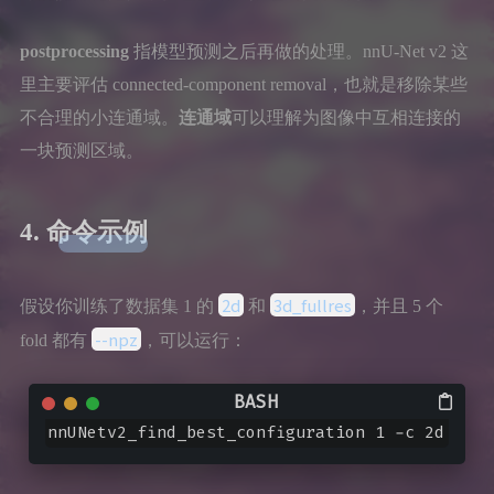
postprocessing
指模型预测之后再做的处理。nnU-Net v2 这
里主要评估 connected-component removal，也就是移除某些
不合理的小连通域。
连通域
可以理解为图像中互相连接的
一块预测区域。
4. 命令示例
2d
3d_fullres
假设你训练了数据集 1 的
和
，并且 5 个
--npz
fold 都有
，可以运行：
nnUNetv2_find_best_configuration 1 -c 2d 3d_f