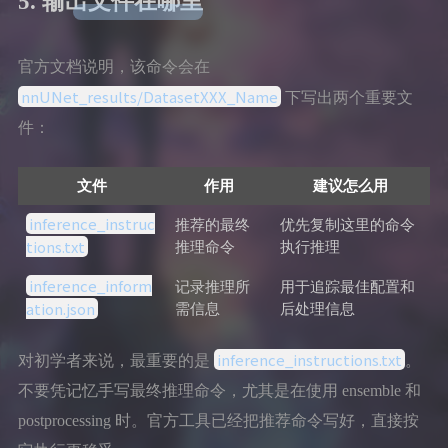
5. 输出文件在哪里
官方文档说明，该命令会在
nnUNet_results/DatasetXXX_Name
下写出两个重要文
件：
文件
作用
建议怎么用
inference_instruc
推荐的最终
优先复制这里的命令
tions.txt
推理命令
执行推理
inference_inform
记录推理所
用于追踪最佳配置和
ation.json
需信息
后处理信息
inference_instructions.txt
对初学者来说，最重要的是
。
不要凭记忆手写最终推理命令，尤其是在使用 ensemble 和
postprocessing 时。官方工具已经把推荐命令写好，直接按