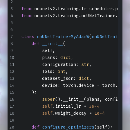
from
 nnunetv2.training.lr_scheduler.polyl
from
 nnunetv2.training.nnUNetTrainer.nnUN
class
nnUNetTrainerMyAdamW
(
nnUNetTrainer
)
def
__init__
(
        self,
        plans: 
dict
,
        configuration: 
str
,
        fold: 
int
,
        dataset_json: 
dict
,
        device: torch.device = torch.devi
):
super
().__init__(plans, configura
self
.initial_lr = 
3e-4
self
.weight_decay = 
1e-4
def
configure_optimizers
(
self
):