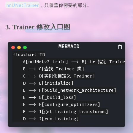
nnUNetTrainer
，只覆盖你需要的部分。
3. Trainer 修改入口图
flowchart TD

    A[nnUNetv2_train] --> B[-tr 指定 Trainer 
    B --> C[查找 Trainer 类]

    C --> D[实例化自定义 Trainer]

    D --> E[initialize]

    E --> F[build_network_architecture]

    E --> G[_build_loss]

    E --> H[configure_optimizers]

    E --> I[get_training_transforms]
