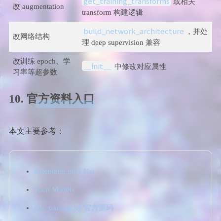
get_training_transforms
或相关
改 augmentation
transform 构建逻辑
build_network_architecture
，并处
改网络结构
理 deep supervision 兼容
改训练 epoch、学
__init__
中修改对应属性
习率等超参数
10. 官方资料入口
本文主要参考：
Extending nnU-Net
Train Models
run_training.py 官方源码