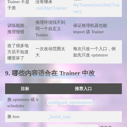
Trainer 不是
没有继承
MyTrainer(nnUNetTrai
nnUNetTrainer
子类
ner)
推理环境找不到
训练能跑，
保证推理机器也能
同一个自定义
推理报错
import 该 Trainer
Trainer
改了很多地
一次改动范围太
每次只改一个入口，例
方后不知道
大
如先只改 optimizer
哪里坏了
9. 哪些内容适合在 Trainer 中改
目标
推荐入口
换 optimizer 或 lr
configure_optimizers
scheduler
_build_loss
换 loss