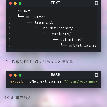
nnUNet/
└── nnunetv2/
    └── training/
        └── nnUNetTrainer/
            └── variants/
                └── optimizer/
                    └── nnUNetTrainerMyAd
也可以放到外部目录，然后设置环境变量：
export
 nnUNet_extTrainer=
"/home/you/nnunet_cu
外部目录中放入：