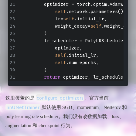
        optimizer = torch.optim.AdamW(
self
.network.parameters(),
            lr=
self
.initial_lr,
            weight_decay=
self
.weight_deca
        )
        lr_scheduler = PolyLRScheduler(
            optimizer,
self
.initial_lr,
self
.num_epochs,
        )
return
 optimizer, lr_scheduler
configure_optimizers
这里覆盖的是
。官方当前
nnUNetTrainer
默认使用 SGD、momentum、Nesterov 和
poly learning rate scheduler。我们没有改数据加载、loss、
augmentation 和 checkpoint 行为。