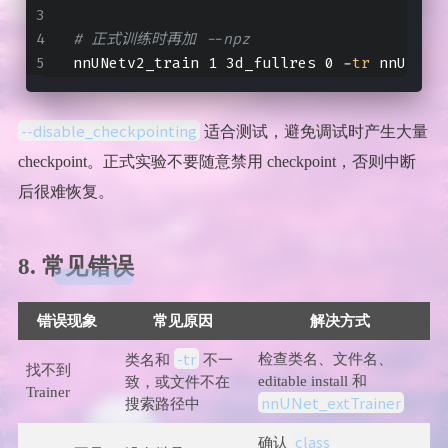
# 正式训练时再加 --npz
nnUNetv2_train 1 3d_fullres 0 -
tr
 nnUNetT
--disable_checkpointing
适合测试，避免调试时产生大量
checkpoint。正式实验不要随意禁用 checkpoint，否则中断
后很难恢复。
8. 常见错误
错误现象
常见原因
解决方式
-tr
检查类名、文件名、
类名和
不一
找不到
editable install 和
致，或文件不在
Trainer
nnUNet_extTrainer
搜索路径中
class
确认