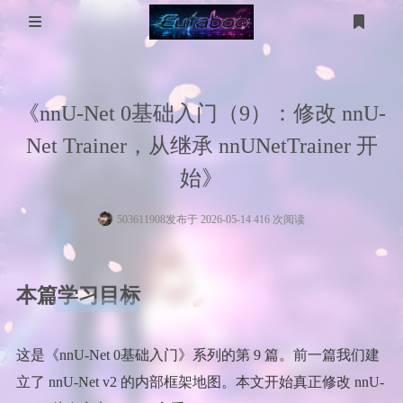
登录
注册
分 类
《nnU-Net 0基础入门（9）：修改 nnU-
WP美化
工具箱
Net Trainer，从继承 nnUNetTrainer 开
MikuTap
医学图像
电脑问题
始》
医学图像分割
五十音测试
服务器
503611908
发布于 2026-05-14 416 次阅读
gpt-image
技术
友链
本篇学习目标
考研计算机
考研数学
这是《nnU-Net 0基础入门》系列的第 9 篇。前一篇我们建
立了 nnU-Net v2 的内部框架地图。本文开始真正修改 nnU-