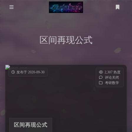
登录
注册
分 类
区间再现公式
WP美化
工具箱
MikuTap
医学图像
电脑问题
医学图像分割
五十音测试
服务器
发布于 2020-09-30
2,307 热度
评论关闭
gpt-image
技术
考研数学
友链
考研计算机
考研数学
区间再现公式