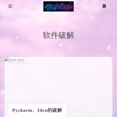
登录
注册
分 类
软件破解
WP美化
工具箱
MikuTap
医学图像
电脑问题
医学图像分割
五十音测试
服务器
发布于 2020-05-22
2,411 热度
评论关闭
gpt-image
技术
软件破解
友链
考研计算机
考研数学
Pycharm、Idea的破解