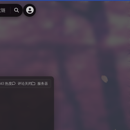
友链
搜
索
,443 热度
评论关闭
服务器