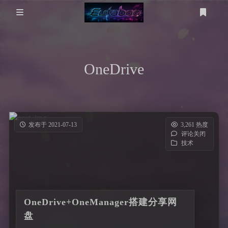
登录
注册
分 类
OneDrive
WP美化
工具箱
MikuTap
医学图像
电脑问题
医学图像分割
五十音测试
服务器
发布于 2021-07-13
3,261 热度
评论关闭
gpt-image
技术
技术
友链
考研计算机
考研数学
OneDrive+OneManager搭建分享网
盘