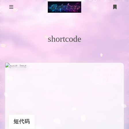
登录
注册
分 类
shortcode
WP美化
工具箱
MikuTap
医学图像
电脑问题
医学图像分割
五十音测试
服务器
发布于 2021-09-24
2,982 热度
评论关闭
gpt-image
技术
技术
友链
考研计算机
考研数学
短代码