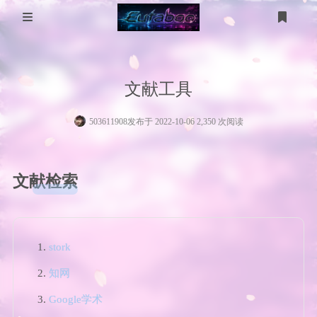
登录
注册
分 类
文献工具
WP美化
工具箱
503611908
发布于 2022-10-06 2,350 次阅读
MikuTap
医学图像
电脑问题
医学图像分割
五十音测试
服务器
文献检索
gpt-image
技术
友链
考研计算机
stork
考研数学
知网
Google学术